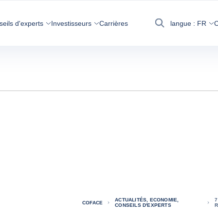
seils d'experts
Investisseurs
Carrières
langue :
FR
C
Recherche
ACTUALITÉS, ECONOMIE,
7
COFACE
CONSEILS D'EXPERTS
R