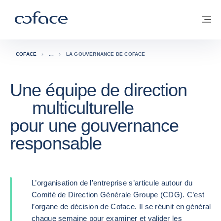
Voir le contenu
Coface, for Trade - Page d'accueil Groupe Coface
Retour à la page d'accueil
M
COFACE
LA GOUVERNANCE DE COFACE
Une équipe de direction
multiculturelle
pour une gouvernance
responsable
L’organisation de l’entreprise s’articule autour du
Comité de Direction Générale Groupe (CDG). C’est
l’organe de décision de Coface. Il se réunit en général
chaque semaine pour examiner et valider les