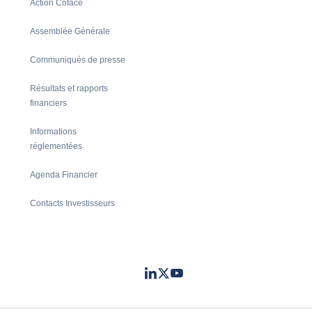
Action Coface
Assemblée Générale
Communiqués de presse
Résultats et rapports
financiers
Informations
réglementées
Agenda Financier
Contacts Investisseurs
LinkedIn
Twitter
Youtube
- Coface
- Coface
- Coface