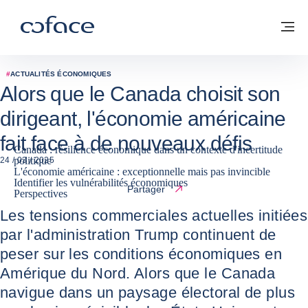
Voir le contenu
Coface, for Trade - Page d'accueil Groupe Coface
Retour à la page d'accueil
M
#
ACTUALITÉS ÉCONOMIQUES
Alors que le Canada choisit son
dirigeant, l'économie américaine
fait face à de nouveaux défis
Canada : résilience économique dans un contexte d'incertitude
politique
24 / 03 / 2025
L'économie américaine : exceptionnelle mais pas invincible
Identifier les vulnérabilités économiques
Partager
Perspectives
Les tensions commerciales actuelles initiées
par l'administration Trump continuent de
peser sur les conditions économiques en
Amérique du Nord. Alors que le Canada
navigue dans un paysage électoral de plus