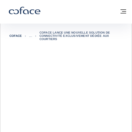
Voir le contenu
Coface, for Trade - Page d'accueil Groupe Coface
Retour à la page d'accueil
M
COFACE LANCE UNE NOUVELLE SOLUTION DE
COFACE
CONNECTIVITÉ EXCLUSIVEMENT DÉDIÉE AUX
COURTIERS