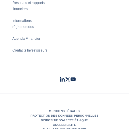
Résultats et rapports
financiers
Informations
réglementées
Agenda Financier
Contacts Investisseurs
LinkedIn
Twitter
Youtube
- Coface
- Coface
- Coface
MENTIONS LÉGALES
PROTECTION DES DONNÉES PERSONNELLES
DISPOSITIF D’ALERTE ÉTHIQUE
ACCESSIBILITÉ