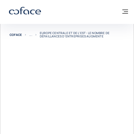
Voir le contenu
Coface, for Trade - Page d'accueil Groupe Coface
Retour à la page d'accueil
M
EUROPE CENTRALE ET DE L’EST : LE NOMBRE DE
COFACE
DÉFAILLANCES D’ENTREPRISES AUGMENTE