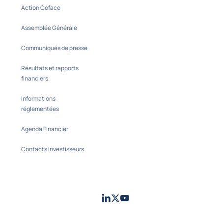
Action Coface
Assemblée Générale
Communiqués de presse
Résultats et rapports
financiers
Informations
réglementées
Agenda Financier
Contacts Investisseurs
LinkedIn
Twitter
Youtube
- Coface
- Coface
- Coface