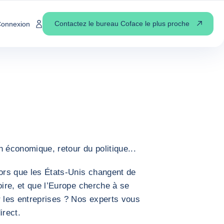
2026 : L'HEURE DE L'EUROPE A-T-ELLE SONNÉ ?
(WÉBINAIRE)
Contactez le bureau Coface le plus proche
onnexion
 l'Europe a-t-elle
re)
 économique, retour du politique...
ors que les États-Unis changent de
oire, et que l’Europe cherche à se
r les entreprises ? Nos experts vous
irect.