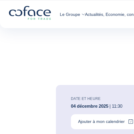
Voir le contenu
Coface, for Trade - Page d'accueil Groupe Coface
Retour à la page d'accueil
Le Groupe
Actualités, Economie, con
DATE ET HEURE
04 décembre 2025
| 11:30
Ajouter à mon calendrier