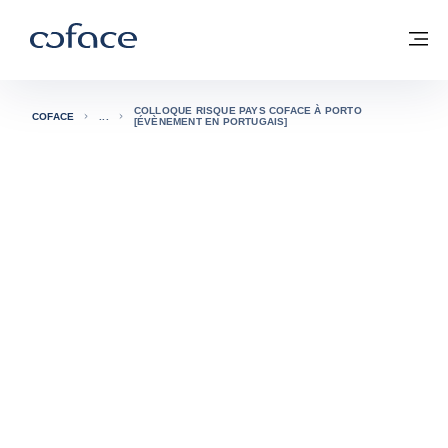
Voir le contenu
Coface, for Trade - Page d'accueil Groupe Coface
Retour à la page d'accueil
M
COLLOQUE RISQUE PAYS COFACE À PORTO
COFACE
[ÉVÈNEMENT EN PORTUGAIS]