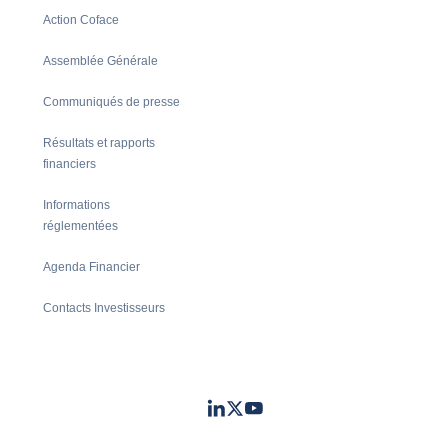
Action Coface
Assemblée Générale
Communiqués de presse
Résultats et rapports
financiers
Informations
réglementées
Agenda Financier
Contacts Investisseurs
LinkedIn
Twitter
Youtube
- Coface
- Coface
- Coface