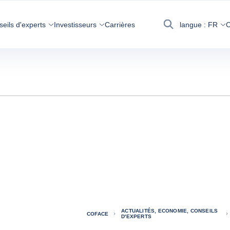
seils d'experts
Investisseurs
Carrières
langue :
FR
C
Recherche
ACTUALITÉS, ECONOMIE, CONSEILS
COFACE
D'EXPERTS