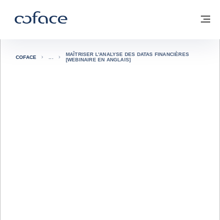
Voir le contenu
Coface, for Trade - Page d'accueil Groupe Coface
Retour à la page d'accueil
M
MAÎTRISER L'ANALYSE DES DATAS FINANCIÈRES
COFACE
[WEBINAIRE EN ANGLAIS]