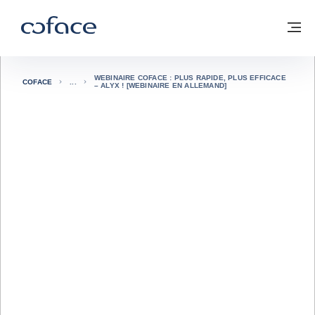
Voir le contenu
Coface, for Trade - Page d'accueil Groupe Coface
Retour à la page d'accueil
M
WEBINAIRE COFACE : PLUS RAPIDE, PLUS EFFICACE
COFACE
– ALYX ! [WEBINAIRE EN ALLEMAND]