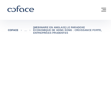
Voir le contenu
Coface, for Trade - Page d'accueil Groupe Coface
Retour à la page d'accueil
M
[WEBINAIRE EN ANGLAIS] LE PARADOXE
COFACE
ÉCONOMIQUE DE HONG KONG : CROISSANCE FORTE,
ENTREPRISES PRUDENTES