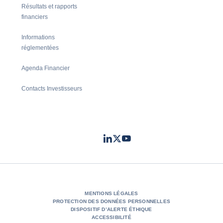
Résultats et rapports
financiers
Informations
réglementées
Agenda Financier
Contacts Investisseurs
LinkedIn
Twitter
Youtube
- Coface
- Coface
- Coface
MENTIONS LÉGALES
PROTECTION DES DONNÉES PERSONNELLES
DISPOSITIF D’ALERTE ÉTHIQUE
ACCESSIBILITÉ