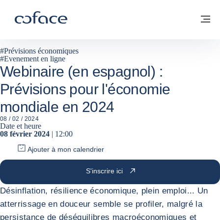
Voir le contenu
Coface, for Trade - Page d'accueil Groupe Coface
Retour à la page d'accueil
M
#
Prévisions économiques
#
Evenement en ligne
Webinaire (en espagnol) :
Prévisions pour l'économie
mondiale en 2024
08 / 02 / 2024
Date et heure
08 février 2024
| 12:00
Ajouter à mon calendrier
S'inscrire ici
Désinflation, résilience économique, plein emploi... Un
atterrissage en douceur semble se profiler, malgré la
persistance de déséquilibres macroéconomiques et