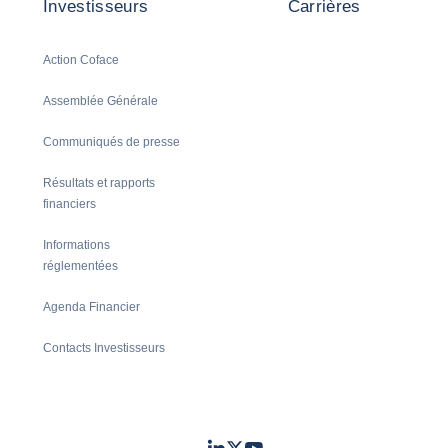
Investisseurs
Carrières
Action Coface
Assemblée Générale
Communiqués de presse
Résultats et rapports
financiers
Informations
réglementées
Agenda Financier
Contacts Investisseurs
LinkedIn
Twitter
Youtube
- Coface
- Coface
- Coface