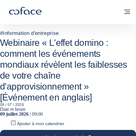
Voir le contenu
Coface, for Trade - Page d'accueil Groupe Coface
Retour à la page d'accueil
M
#
Information d'entreprise
Webinaire « L'effet domino :
comment les événements
mondiaux révèlent les faiblesses
de votre chaîne
d'approvisionnement »
[Événement en anglais]
09 / 07 / 2026
Date et heure
09 juillet 2026
| 09:00
Ajouter à mon calendrier