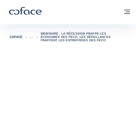
Voir le contenu
Coface, for Trade - Page d'accueil Groupe Coface
Retour à la page d'accueil
M
WEBINAIRE : LA RÉCESSION FRAPPE LES
COFACE
ÉCONOMIES DES PECO, LES DÉFAILLANCES
FRAPPENT LES ENTREPRISES DES PECO