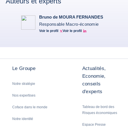
Auteurs et experts
Bruno de MOURA FERNANDES
Responsable Macro-économie
Voir le profil
Voir le profil
Twitter Bruno Fernandes
Bruno de Moura Fernandes linkedin
Le Groupe
Actualités,
Economie,
conseils
Notre stratégie
d'experts
Nos expertises
Tableau de bord des
Coface dans le monde
Risques économiques
Notre identité
Espace Presse