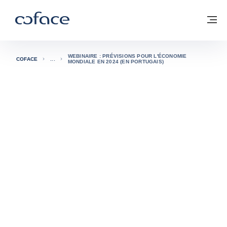
Voir le contenu
Coface, for Trade - Page d'accueil Groupe Coface
Retour à la page d'accueil
M
WEBINAIRE : PRÉVISIONS POUR L'ÉCONOMIE
COFACE
MONDIALE EN 2024 (EN PORTUGAIS)