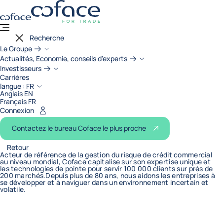
Coface, for Trade - Page d'accueil Gr
Retour à la page d'accueil
Voir le contenu
Menu
Fermer le menu
Recherche
Le Groupe
Actualités, Economie, conseils d'experts
Investisseurs
Carrières
langue :
FR
Anglais EN
Français FR
Connexion
Contactez le bureau Coface le plus proche
Retour
Acteur de référence de la gestion du risque de crédit commercial
au niveau mondial, Coface capitalise sur son expertise unique et
les technologies de pointe pour servir 100 000 clients sur près de
200 marchés.Depuis plus de 80 ans, nous aidons les entreprises à
se développer et à naviguer dans un environnement incertain et
volatile.