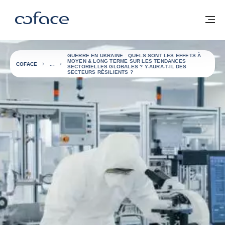
Voir le contenu
Coface, for Trade - Page d'accueil Groupe Coface
Retour à la page d'accueil
M
GUERRE EN UKRAINE : QUELS SONT LES EFFETS À
MOYEN & LONG TERME SUR LES TENDANCES
COFACE
SECTORIELLES GLOBALES ? Y-AURA-T-IL DES
SECTEURS RÉSILIENTS ?