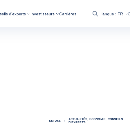
seils d'experts
Investisseurs
Carrières
langue :
FR
C
Recherche
ACTUALITÉS, ECONOMIE, CONSEILS
COFACE
D'EXPERTS