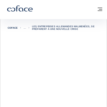
Voir le contenu
Coface, for Trade - Page d'accueil Groupe Coface
Retour à la page d'accueil
M
LES ENTREPRISES ALLEMANDES MALMENÉES, SE
COFACE
PRÉPARENT À UNE NOUVELLE CRISE