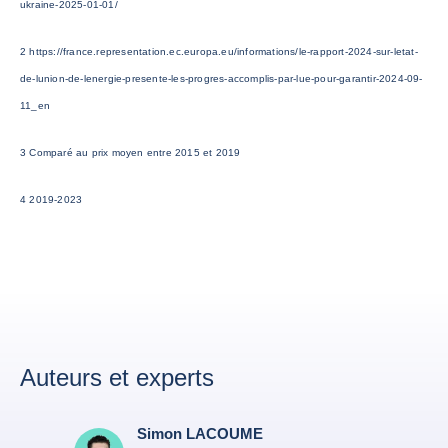
ukraine-2025-01-01/
2 https://france.representation.ec.europa.eu/informations/le-rapport-2024-sur-letat-
de-lunion-de-lenergie-presente-les-progres-accomplis-par-lue-pour-garantir-2024-09-
11_en
3 Comparé au prix moyen entre 2015 et 2019
4 2019-2023
Auteurs et experts
Simon LACOUME