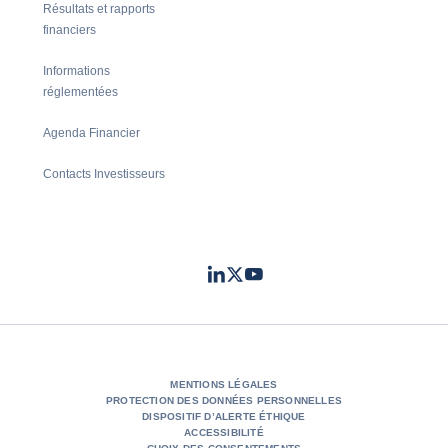
Résultats et rapports
financiers
Informations
réglementées
Agenda Financier
Contacts Investisseurs
LinkedIn
Twitter
Youtube
- Coface
- Coface
- Coface
MENTIONS LÉGALES
PROTECTION DES DONNÉES PERSONNELLES
DISPOSITIF D’ALERTE ÉTHIQUE
ACCESSIBILITÉ