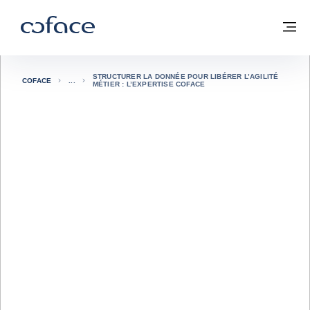
Voir le contenu
Coface, for Trade - Page d'accueil Groupe Coface
Retour à la page d'accueil
M
STRUCTURER LA DONNÉE POUR LIBÉRER L’AGILITÉ
COFACE
MÉTIER : L’EXPERTISE COFACE