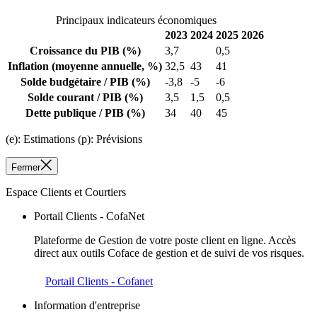
Principaux indicateurs économiques
2023
2024
2025
2026
Croissance du PIB
(%)
3,7
0,5
Inflation
(moyenne annuelle, %)
32,5
43
41
Solde budgétaire / PIB
(%)
-3,8
-5
-6
Solde courant / PIB
(%)
3,5
1,5
0,5
Dette publique / PIB
(%)
34
40
45
(e): Estimations (p): Prévisions
Fermer
Espace Clients et Courtiers
Portail Clients - CofaNet
Plateforme de Gestion de votre poste client en ligne. Accès
direct aux outils Coface de gestion et de suivi de vos risques.
Portail Clients - Cofanet
Information d'entreprise