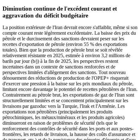
Diminution continue de l'excédent courant et
aggravation du déficit budgétaire
La position extérieure de l'Iran devrait encore s'affaiblir, même si son
compte courant reste légèrement excédentaire. La baisse des prix du
pétrole et le durcissement des sanctions devraient peser sur les
recettes d'exportation de pétrole (environ 55 % des exportations
totales). Bien que la production de pétrole brut se soit révélée
relativement résistante en 2025, estimée à environ 3,2 millions de
barils par jour (b/j) à la fin de 2025, les perspectives restent
incertaines dans un contexte de sanctions renforcées et de
perspectives limitées d'allègement des sanctions. Tout nouveau
dénouement des réductions de production de l'OPEP+ risquerait
d'exercer une pression à la baisse sur les prix mondiaux du pétrole,
limitant encore davantage le potentiel de recettes pétrolières de l'Iran.
Contrairement au pétrole brut, les exportations de gaz de l'Iran sont
structurellement limitées et se concentrent principalement sur les
livraisons par gazoduc vers la Turquie, l'Irak et l'Arménie. Les
exportations non pétrolières (principalement les produits
pétrochimiques, les métaux/minéraux et les produits agricoles)
diminueront en raison de problèmes de sécurité (tels que le
renforcement des contrôles de sécurité dans les ports et aux postes-
frontières, les retards de livraison, la hausse des coûts d'assurance et
de transport, etc.) et de la persistance des pénuries d'énergie et d'eau.