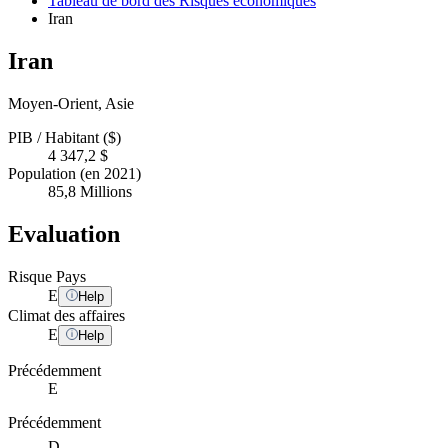
Tableau de bord des Risques économiques
Iran
Iran
Moyen-Orient, Asie
PIB / Habitant ($)
4 347,2 $
Population (en 2021)
85,8 Millions
Evaluation
Risque Pays
E
Help
Climat des affaires
E
Help
Précédemment
E
Précédemment
D