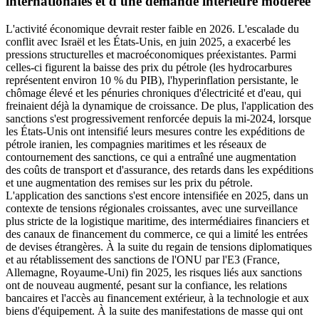
internationales et d'une demande intérieure modérée
L'activité économique devrait rester faible en 2026. L'escalade du
conflit avec Israël et les États-Unis, en juin 2025, a exacerbé les
pressions structurelles et macroéconomiques préexistantes. Parmi
celles-ci figurent la baisse des prix du pétrole (les hydrocarbures
représentent environ 10 % du PIB), l'hyperinflation persistante, le
chômage élevé et les pénuries chroniques d'électricité et d'eau, qui
freinaient déjà la dynamique de croissance. De plus, l'application des
sanctions s'est progressivement renforcée depuis la mi-2024, lorsque
les États-Unis ont intensifié leurs mesures contre les expéditions de
pétrole iranien, les compagnies maritimes et les réseaux de
contournement des sanctions, ce qui a entraîné une augmentation
des coûts de transport et d'assurance, des retards dans les expéditions
et une augmentation des remises sur les prix du pétrole.
L'application des sanctions s'est encore intensifiée en 2025, dans un
contexte de tensions régionales croissantes, avec une surveillance
plus stricte de la logistique maritime, des intermédiaires financiers et
des canaux de financement du commerce, ce qui a limité les entrées
de devises étrangères. À la suite du regain de tensions diplomatiques
et au rétablissement des sanctions de l'ONU par l'E3 (France,
Allemagne, Royaume-Uni) fin 2025, les risques liés aux sanctions
ont de nouveau augmenté, pesant sur la confiance, les relations
bancaires et l'accès au financement extérieur, à la technologie et aux
biens d'équipement. À la suite des manifestations de masse qui ont