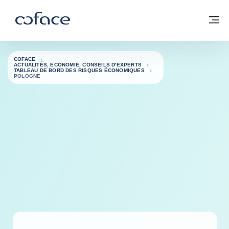
Voir le contenu
Coface, for Trade - Page d'accueil Groupe Coface
Retour à la page d'accueil
M
COFACE
ACTUALITÉS, ECONOMIE, CONSEILS D'EXPERTS
TABLEAU DE BORD DES RISQUES ÉCONOMIQUES
POLOGNE