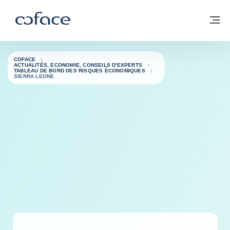
Voir le contenu
Coface, for Trade - Page d'accueil Groupe Coface
Retour à la page d'accueil
M
COFACE
ACTUALITÉS, ECONOMIE, CONSEILS D'EXPERTS
TABLEAU DE BORD DES RISQUES ÉCONOMIQUES
SIERRA LEONE