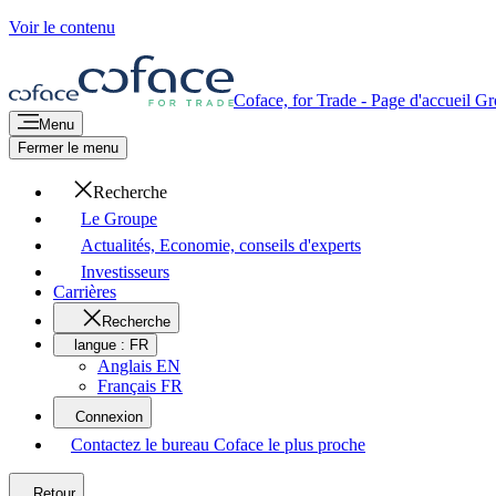
Voir le contenu
Coface, for Trade - Page d'accueil G
Menu
Fermer le menu
Recherche
Le Groupe
Actualités, Economie, conseils d'experts
Investisseurs
Carrières
Recherche
langue :
FR
Anglais EN
Français FR
Connexion
Contactez le bureau Coface le plus proche
Retour