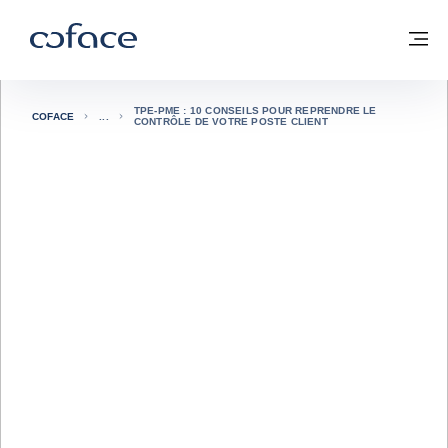
Voir le contenu
Coface, for Trade - Page d'accueil Groupe Coface
Retour à la page d'accueil
M
TPE-PME : 10 CONSEILS POUR REPRENDRE LE
COFACE
CONTRÔLE DE VOTRE POSTE CLIENT