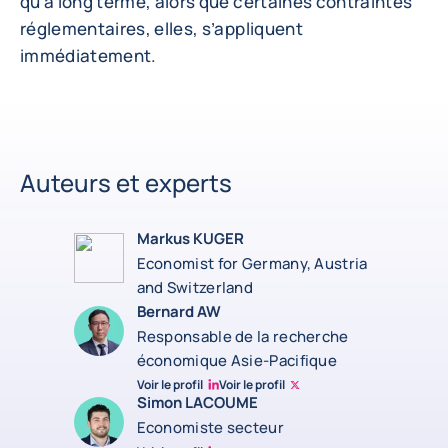
qu’à long terme, alors que certaines contraintes
réglementaires, elles, s’appliquent
immédiatement.
Auteurs et experts
Markus KUGER
Economist for Germany, Austria
and Switzerland
Bernard AW
Responsable de la recherche
économique Asie-Pacifique
Voir le profil
Voir le profil
Bernard Aw Linkedin
Bernard Aw Twitter
Simon LACOUME
Economiste secteur