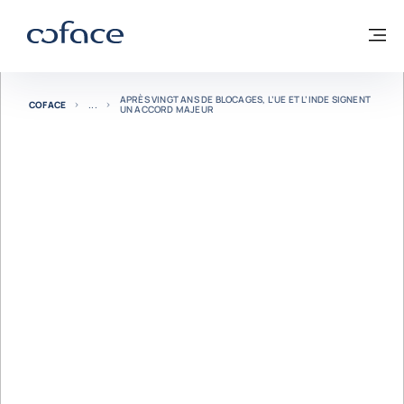
Voir le contenu
Coface, for Trade - Page d'accueil Groupe Coface
Retour à la page d'accueil
M
APRÈS VINGT ANS DE BLOCAGES, L’UE ET L’INDE SIGNENT
COFACE
UN ACCORD MAJEUR