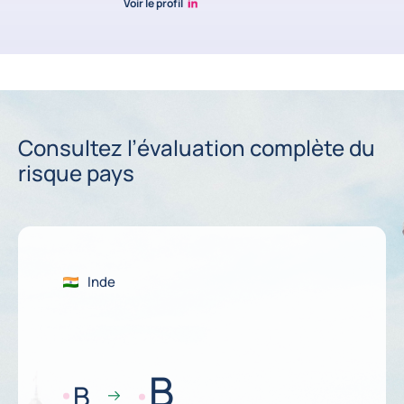
Voir le profil
Simon Lacoume linkedin
Consultez l’évaluation complète du
risque pays
Inde
B
B