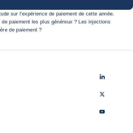
tude sur l'expérience de paiement de cette année.
s de paiement les plus généreux ? Les injections
ière de paiement ?
LinkedIn
- Cofac
Twitter
- Coface
Youtube
- Coface