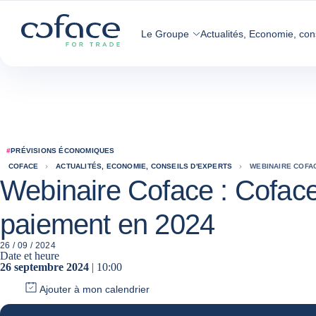
Voir le contenu
Coface, for Trade - Page d'accueil Groupe Coface
Retour à la page d'accueil
Le Groupe
Actualités, Economie, con
#
PRÉVISIONS ÉCONOMIQUES
COFACE
ACTUALITÉS, ECONOMIE, CONSEILS D'EXPERTS
WEBINAIRE COFAC
Webinaire Coface : Coface 
paiement en 2024
26 / 09 / 2024
Date et heure
26 septembre 2024
| 10:00
Ajouter à mon calendrier