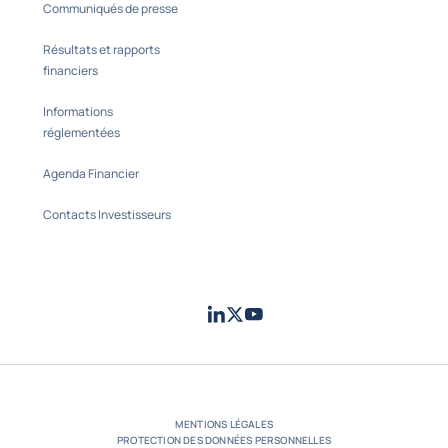
Communiqués de presse
Résultats et rapports
financiers
Informations
réglementées
Agenda Financier
Contacts Investisseurs
LinkedIn
Twitter
Youtube
- Coface
- Coface
- Coface
MENTIONS LÉGALES
PROTECTION DES DONNÉES PERSONNELLES