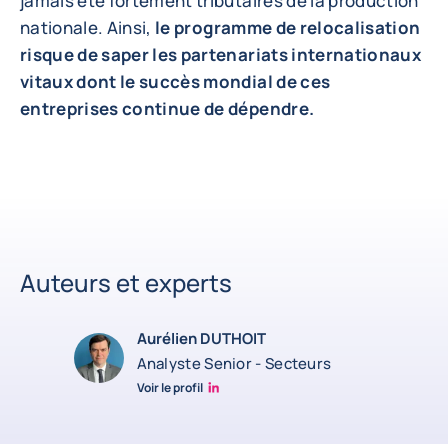
jamais été fortement tributaires de la production
nationale. Ainsi,
le programme de relocalisation
risque de saper les partenariats internationaux
vitaux dont le succès mondial de ces
entreprises continue de dépendre.
Auteurs et experts
Aurélien DUTHOIT
Analyste Senior - Secteurs
Voir le profil
Aurélien Duthoit Linkedin profile