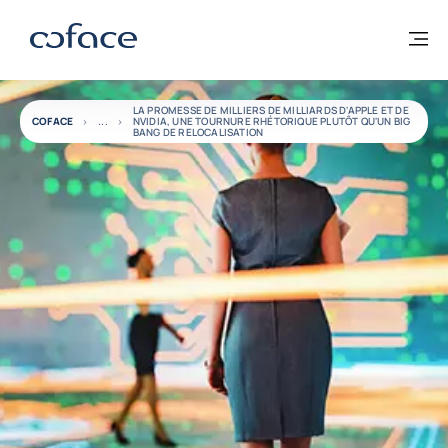
Voir le contenu
Coface, for Trade - Page d'accueil Groupe Coface
Retour à la page d'accueil
M
LA PROMESSE DE MILLIERS DE MILLIARDS D'APPLE ET DE
COFACE
NVIDIA, UNE TOURNURE RHÉTORIQUE PLUTÔT QU'UN BIG
BANG DE RELOCALISATION