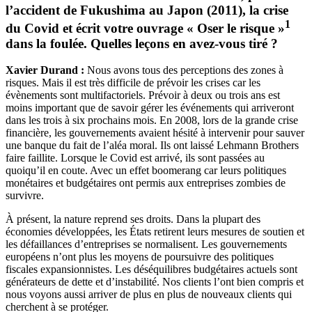
l’accident de Fukushima au Japon (2011), la crise
1
du Covid et écrit votre ouvrage « Oser le risque »
dans la foulée. Quelles leçons en avez-vous tiré ?
Xavier Durand :
Nous avons tous des perceptions des zones à
risques. Mais il est très difficile de prévoir les crises car les
évènements sont multifactoriels. Prévoir à deux ou trois ans est
moins important que de savoir gérer les événements qui arriveront
dans les trois à six prochains mois. En 2008, lors de la grande crise
financière, les gouvernements avaient hésité à intervenir pour sauver
une banque du fait de l’aléa moral. Ils ont laissé Lehmann Brothers
faire faillite. Lorsque le Covid est arrivé, ils sont passées au
quoiqu’il en coute. Avec un effet boomerang car leurs politiques
monétaires et budgétaires ont permis aux entreprises zombies de
survivre.
À présent, la nature reprend ses droits. Dans la plupart des
économies développées, les États retirent leurs mesures de soutien et
les défaillances d’entreprises se normalisent. Les gouvernements
européens n’ont plus les moyens de poursuivre des politiques
fiscales expansionnistes. Les déséquilibres budgétaires actuels sont
générateurs de dette et d’instabilité. Nos clients l’ont bien compris et
nous voyons aussi arriver de plus en plus de nouveaux clients qui
cherchent à se protéger.