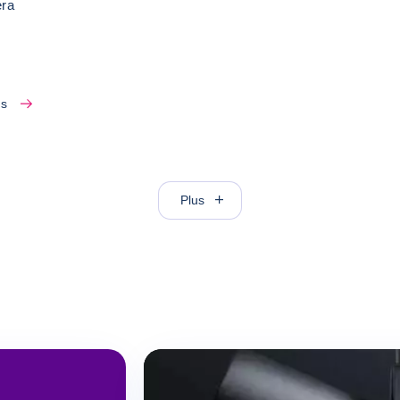
era
us
Plus