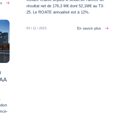
us
résultat net de 176,3 M€ dont 52,1M€ au T3-
25. Le ROATE annualisé est à 12%.
En savoir plus
03 / 11 / 2025
u
 AA
n
ation
ance-