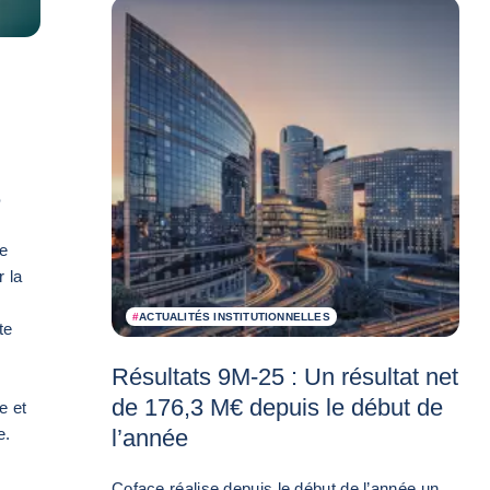
é
ue
 la
#
ACTUALITÉS INSTITUTIONNELLES
te
Résultats 9M-25 : Un résultat net
de 176,3 M€ depuis le début de
e et
e.
l’année
Coface réalise depuis le début de l’année un