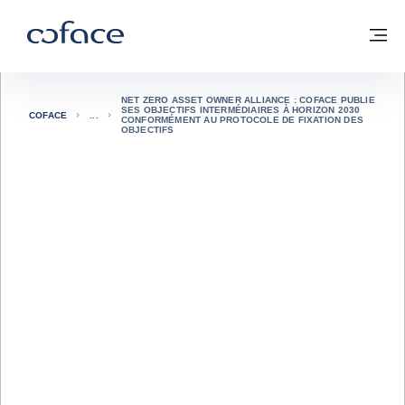
Voir le contenu
Coface, for Trade - Page d'accueil Groupe Coface
Retour à la page d'accueil
M
NET ZERO ASSET OWNER ALLIANCE : COFACE PUBLIE
SES OBJECTIFS INTERMÉDIAIRES À HORIZON 2030
COFACE
CONFORMÉMENT AU PROTOCOLE DE FIXATION DES
OBJECTIFS