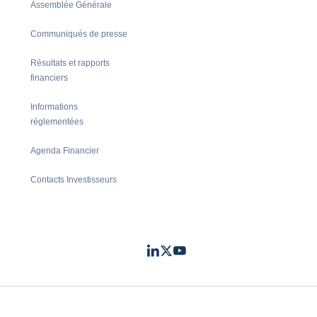
Assemblée Générale
Communiqués de presse
Résultats et rapports
financiers
Informations
réglementées
Agenda Financier
Contacts Investisseurs
LinkedIn
Twitter
Youtube
- Coface
- Coface
- Coface