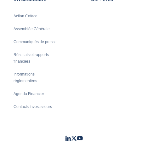
Action Coface
Assemblée Générale
Communiqués de presse
Résultats et rapports
financiers
Informations
réglementées
Agenda Financier
Contacts Investisseurs
LinkedIn
Twitter
Youtube
- Coface
- Coface
- Coface