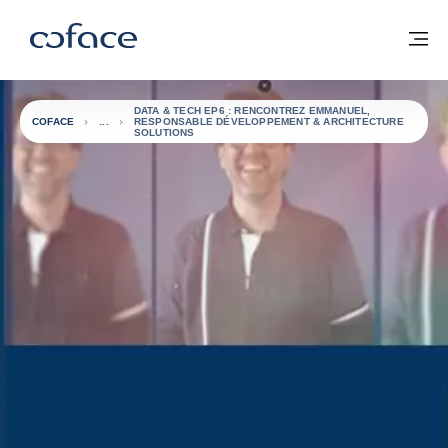
Voir le contenu
Coface, for Trade - Page d'accueil Groupe Coface
Retour à la page d'accueil
M
DATA & TECH EP6 : RENCONTREZ EMMANUEL,
COFACE
RESPONSABLE DÉVELOPPEMENT & ARCHITECTURE
SOLUTIONS