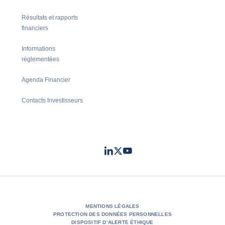
Résultats et rapports
financiers
Informations
réglementées
Agenda Financier
Contacts Investisseurs
LinkedIn
Twitter
Youtube
- Coface
- Coface
- Coface
MENTIONS LÉGALES
PROTECTION DES DONNÉES PERSONNELLES
DISPOSITIF D’ALERTE ÉTHIQUE