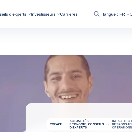
seils d'experts
Investisseurs
Carrières
langue :
FR
C
Recherche
ACTUALITÉS,
DATA & TECH
COFACE
ECONOMIE, CONSEILS
RESPONSABL
D'EXPERTS
OPÉRATIONN