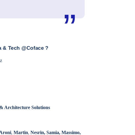
ta & Tech @Coface ?
ez
 Architecture Solutions
Aroni
,
Martin
,
Nesrin, Samia, Massimo,