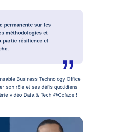
le permanente sur les
es méthodologies et
a partie résilience et
oche.
onsable Business Technology Office
ger son rôle et ses défis quotidiens
série vidéo Data & Tech @Coface !