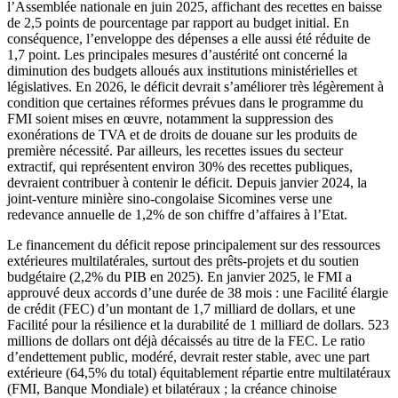
l’Assemblée nationale en juin 2025, affichant des recettes en baisse
de 2,5 points de pourcentage par rapport au budget initial. En
conséquence, l’enveloppe des dépenses a elle aussi été réduite de
1,7 point. Les principales mesures d’austérité ont concerné la
diminution des budgets alloués aux institutions ministérielles et
législatives. En 2026, le déficit devrait s’améliorer très légèrement à
condition que certaines réformes prévues dans le programme du
FMI soient mises en œuvre, notamment la suppression des
exonérations de TVA et de droits de douane sur les produits de
première nécessité. Par ailleurs, les recettes issues du secteur
extractif, qui représentent environ 30% des recettes publiques,
devraient contribuer à contenir le déficit. Depuis janvier 2024, la
joint-venture minière sino-congolaise Sicomines verse une
redevance annuelle de 1,2% de son chiffre d’affaires à l’Etat.
Le financement du déficit repose principalement sur des ressources
extérieures multilatérales, surtout des prêts-projets et du soutien
budgétaire (2,2% du PIB en 2025). En janvier 2025, le FMI a
approuvé deux accords d’une durée de 38 mois : une Facilité élargie
de crédit (FEC) d’un montant de 1,7 milliard de dollars, et une
Facilité pour la résilience et la durabilité de 1 milliard de dollars. 523
millions de dollars ont déjà décaissés au titre de la FEC. Le ratio
d’endettement public, modéré, devrait rester stable, avec une part
extérieure (64,5% du total) équitablement répartie entre multilatéraux
(FMI, Banque Mondiale) et bilatéraux ; la créance chinoise