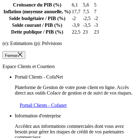
Croissance du PIB
(%)
6,1
5,6
5
Inflation
(moyenne annuelle, %)
17,7
7,5
7
Solde budgétaire / PIB
(%)
-2
-2,5
-2
Solde courant / PIB
(%)
-3,9
-3,5
-3
Dette publique / PIB
(%)
22,5
23
23
(e): Estimations (p): Prévisions
Fermer
Espace Clients et Courtiers
Portail Clients - CofaNet
Plateforme de Gestion de votre poste client en ligne. Accès
direct aux outils Coface de gestion et de suivi de vos risques.
Portail Clients - Cofanet
Information d'entreprise
Accédez aux informations commerciales dont vous avez
besoin pour gérer les risques de crédit de vos partenaires
commerciaux.