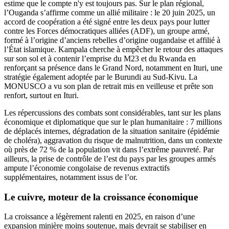
estime que le compte n'y est toujours pas. Sur le plan régional,
l’Ouganda s’affirme comme un allié militaire : le 20 juin 2025, un
accord de coopération a été signé entre les deux pays pour lutter
contre les Forces démocratiques alliées (ADF), un groupe armé,
formé à l’origine d’anciens rebelles d’origine ougandaise et affilié à
l’État islamique. Kampala cherche à empêcher le retour des attaques
sur son sol et à contenir l’emprise du M23 et du Rwanda en
renforçant sa présence dans le Grand Nord, notamment en Ituri, une
stratégie également adoptée par le Burundi au Sud-Kivu. La
MONUSCO a vu son plan de retrait mis en veilleuse et prête son
renfort, surtout en Ituri.
Les répercussions des combats sont considérables, tant sur les plans
économique et diplomatique que sur le plan humanitaire : 7 millions
de déplacés internes, dégradation de la situation sanitaire (épidémie
de choléra), aggravation du risque de malnutrition, dans un contexte
où près de 72 % de la population vit dans l’extrême pauvreté. Par
ailleurs, la prise de contrôle de l’est du pays par les groupes armés
ampute l’économie congolaise de revenus extractifs
supplémentaires, notamment issus de l’or.
Le cuivre, moteur de la croissance économique
La croissance a légèrement ralenti en 2025, en raison d’une
expansion minière moins soutenue, mais devrait se stabiliser en