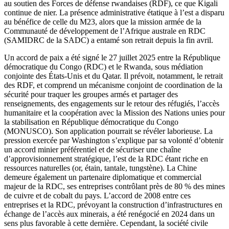
au soutien des Forces de défense rwandaises (RDF), ce que Kigali
continue de nier. La présence administrative étatique à l’est a disparu
au bénéfice de celle du M23, alors que la mission armée de la
Communauté de développement de l’Afrique australe en RDC
(SAMIDRC de la SADC) a entamé son retrait depuis la fin avril.
Un accord de paix a été signé le 27 juillet 2025 entre la République
démocratique du Congo (RDC) et le Rwanda, sous médiation
conjointe des États-Unis et du Qatar. Il prévoit, notamment, le retrait
des RDF, et comprend un mécanisme conjoint de coordination de la
sécurité pour traquer les groupes armés et partager des
renseignements, des engagements sur le retour des réfugiés, l’accès
humanitaire et la coopération avec la Mission des Nations unies pour
la stabilisation en République démocratique du Congo
(MONUSCO). Son application pourrait se révéler laborieuse. La
pression exercée par Washington s’explique par sa volonté d’obtenir
un accord minier préférentiel et de sécuriser une chaîne
d’approvisionnement stratégique, l’est de la RDC étant riche en
ressources naturelles (or, étain, tantale, tungstène). La Chine
demeure également un partenaire diplomatique et commercial
majeur de la RDC, ses entreprises contrôlant près de 80 % des mines
de cuivre et de cobalt du pays. L’accord de 2008 entre ces
entreprises et la RDC, prévoyant la construction d’infrastructures en
échange de l’accès aux minerais, a été renégocié en 2024 dans un
sens plus favorable à cette dernière. Cependant, la société civile