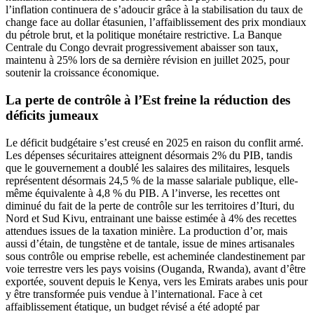
l’inflation continuera de s’adoucir grâce à la stabilisation du taux de
change face au dollar étasunien, l’affaiblissement des prix mondiaux
du pétrole brut, et la politique monétaire restrictive. La Banque
Centrale du Congo devrait progressivement abaisser son taux,
maintenu à 25% lors de sa dernière révision en juillet 2025, pour
soutenir la croissance économique.
La perte de contrôle à l’Est freine la réduction des
déficits jumeaux
Le déficit budgétaire s’est creusé en 2025 en raison du conflit armé.
Les dépenses sécuritaires atteignent désormais 2% du PIB, tandis
que le gouvernement a doublé les salaires des militaires, lesquels
représentent désormais 24,5 % de la masse salariale publique, elle-
même équivalente à 4,8 % du PIB. A l’inverse, les recettes ont
diminué du fait de la perte de contrôle sur les territoires d’Ituri, du
Nord et Sud Kivu, entrainant une baisse estimée à 4% des recettes
attendues issues de la taxation minière. La production d’or, mais
aussi d’étain, de tungstène et de tantale, issue de mines artisanales
sous contrôle ou emprise rebelle, est acheminée clandestinement par
voie terrestre vers les pays voisins (Ouganda, Rwanda), avant d’être
exportée, souvent depuis le Kenya, vers les Emirats arabes unis pour
y être transformée puis vendue à l’international. Face à cet
affaiblissement étatique, un budget révisé a été adopté par