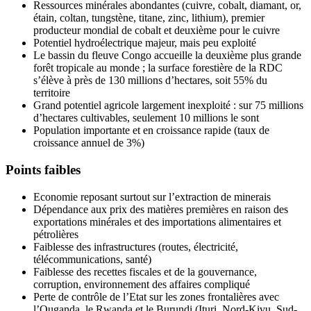
Ressources minérales abondantes (cuivre, cobalt, diamant, or,
étain, coltan, tungstène, titane, zinc, lithium), premier
producteur mondial de cobalt et deuxième pour le cuivre
Potentiel hydroélectrique majeur, mais peu exploité
Le bassin du fleuve Congo accueille la deuxième plus grande
forêt tropicale au monde ; la surface forestière de la RDC
s’élève à près de 130 millions d’hectares, soit 55% du
territoire
Grand potentiel agricole largement inexploité : sur 75 millions
d’hectares cultivables, seulement 10 millions le sont
Population importante et en croissance rapide (taux de
croissance annuel de 3%)
Points faibles
Economie reposant surtout sur l’extraction de minerais
Dépendance aux prix des matières premières en raison des
exportations minérales et des importations alimentaires et
pétrolières
Faiblesse des infrastructures (routes, électricité,
télécommunications, santé)
Faiblesse des recettes fiscales et de la gouvernance,
corruption, environnement des affaires compliqué
Perte de contrôle de l’Etat sur les zones frontalières avec
l’Ouganda, le Rwanda et le Burundi (Ituri, Nord-Kivu, Sud-