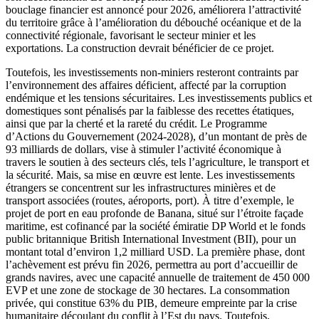
bouclage financier est annoncé pour 2026, améliorera l’attractivité
du territoire grâce à l’amélioration du débouché océanique et de la
connectivité régionale, favorisant le secteur minier et les
exportations. La construction devrait bénéficier de ce projet.
Toutefois, les investissements non-miniers resteront contraints par
l’environnement des affaires déficient, affecté par la corruption
endémique et les tensions sécuritaires. Les investissements publics et
domestiques sont pénalisés par la faiblesse des recettes étatiques,
ainsi que par la cherté et la rareté du crédit. Le Programme
d’Actions du Gouvernement (2024-2028), d’un montant de près de
93 milliards de dollars, vise à stimuler l’activité économique à
travers le soutien à des secteurs clés, tels l’agriculture, le transport et
la sécurité. Mais, sa mise en œuvre est lente. Les investissements
étrangers se concentrent sur les infrastructures minières et de
transport associées (routes, aéroports, port). À titre d’exemple, le
projet de port en eau profonde de Banana, situé sur l’étroite façade
maritime, est cofinancé par la société émiratie DP World et le fonds
public britannique British International Investment (BII), pour un
montant total d’environ 1,2 milliard USD. La première phase, dont
l’achèvement est prévu fin 2026, permettra au port d’accueillir de
grands navires, avec une capacité annuelle de traitement de 450 000
EVP et une zone de stockage de 30 hectares. La consommation
privée, qui constitue 63% du PIB, demeure empreinte par la crise
humanitaire découlant du conflit à l’Est du pays. Toutefois,