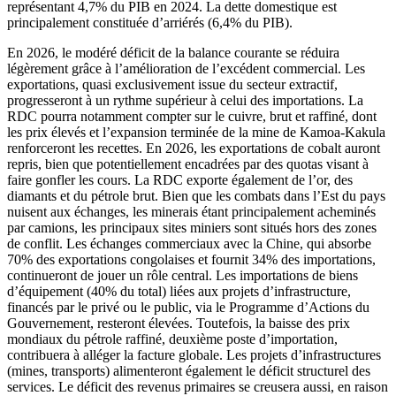
représentant 4,7% du PIB en 2024. La dette domestique est
principalement constituée d’arriérés (6,4% du PIB).
En 2026, le modéré déficit de la balance courante se réduira
légèrement grâce à l’amélioration de l’excédent commercial. Les
exportations, quasi exclusivement issue du secteur extractif,
progresseront à un rythme supérieur à celui des importations. La
RDC pourra notamment compter sur le cuivre, brut et raffiné, dont
les prix élevés et l’expansion terminée de la mine de Kamoa-Kakula
renforceront les recettes. En 2026, les exportations de cobalt auront
repris, bien que potentiellement encadrées par des quotas visant à
faire gonfler les cours. La RDC exporte également de l’or, des
diamants et du pétrole brut. Bien que les combats dans l’Est du pays
nuisent aux échanges, les minerais étant principalement acheminés
par camions, les principaux sites miniers sont situés hors des zones
de conflit. Les échanges commerciaux avec la Chine, qui absorbe
70% des exportations congolaises et fournit 34% des importations,
continueront de jouer un rôle central. Les importations de biens
d’équipement (40% du total) liées aux projets d’infrastructure,
financés par le privé ou le public, via le Programme d’Actions du
Gouvernement, resteront élevées. Toutefois, la baisse des prix
mondiaux du pétrole raffiné, deuxième poste d’importation,
contribuera à alléger la facture globale. Les projets d’infrastructures
(mines, transports) alimenteront également le déficit structurel des
services. Le déficit des revenus primaires se creusera aussi, en raison