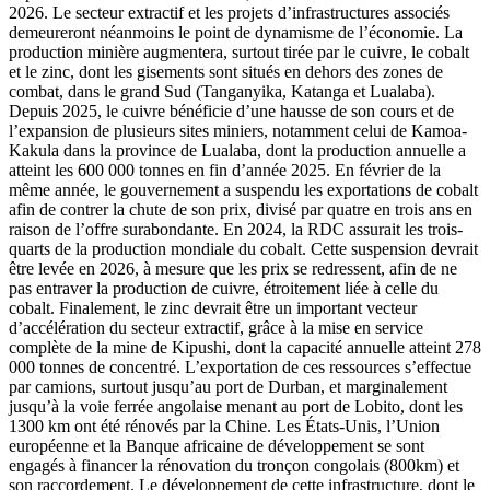
2026. Le secteur extractif et les projets d’infrastructures associés
demeureront néanmoins le point de dynamisme de l’économie. La
production minière augmentera, surtout tirée par le cuivre, le cobalt
et le zinc, dont les gisements sont situés en dehors des zones de
combat, dans le grand Sud (Tanganyika, Katanga et Lualaba).
Depuis 2025, le cuivre bénéficie d’une hausse de son cours et de
l’expansion de plusieurs sites miniers, notamment celui de Kamoa-
Kakula dans la province de Lualaba, dont la production annuelle a
atteint les 600 000 tonnes en fin d’année 2025. En février de la
même année, le gouvernement a suspendu les exportations de cobalt
afin de contrer la chute de son prix, divisé par quatre en trois ans en
raison de l’offre surabondante. En 2024, la RDC assurait les trois-
quarts de la production mondiale du cobalt. Cette suspension devrait
être levée en 2026, à mesure que les prix se redressent, afin de ne
pas entraver la production de cuivre, étroitement liée à celle du
cobalt. Finalement, le zinc devrait être un important vecteur
d’accélération du secteur extractif, grâce à la mise en service
complète de la mine de Kipushi, dont la capacité annuelle atteint 278
000 tonnes de concentré. L’exportation de ces ressources s’effectue
par camions, surtout jusqu’au port de Durban, et marginalement
jusqu’à la voie ferrée angolaise menant au port de Lobito, dont les
1300 km ont été rénovés par la Chine. Les États-Unis, l’Union
européenne et la Banque africaine de développement se sont
engagés à financer la rénovation du tronçon congolais (800km) et
son raccordement. Le développement de cette infrastructure, dont le