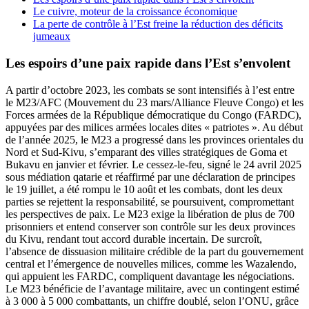
Le cuivre, moteur de la croissance économique
La perte de contrôle à l’Est freine la réduction des déficits
jumeaux
Les espoirs d’une paix rapide dans l’Est s’envolent
A partir d’octobre 2023, les combats se sont intensifiés à l’est entre
le M23/AFC (Mouvement du 23 mars/Alliance Fleuve Congo) et les
Forces armées de la République démocratique du Congo (FARDC),
appuyées par des milices armées locales dites « patriotes ». Au début
de l’année 2025, le M23 a progressé dans les provinces orientales du
Nord et Sud-Kivu, s’emparant des villes stratégiques de Goma et
Bukavu en janvier et février. Le cessez-le-feu, signé le 24 avril 2025
sous médiation qatarie et réaffirmé par une déclaration de principes
le 19 juillet, a été rompu le 10 août et les combats, dont les deux
parties se rejettent la responsabilité, se poursuivent, compromettant
les perspectives de paix. Le M23 exige la libération de plus de 700
prisonniers et entend conserver son contrôle sur les deux provinces
du Kivu, rendant tout accord durable incertain. De surcroît,
l’absence de dissuasion militaire crédible de la part du gouvernement
central et l’émergence de nouvelles milices, comme les Wazalendo,
qui appuient les FARDC, compliquent davantage les négociations.
Le M23 bénéficie de l’avantage militaire, avec un contingent estimé
à 3 000 à 5 000 combattants, un chiffre doublé, selon l’ONU, grâce