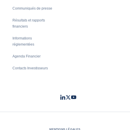
Communiqués de presse
Résultats et rapports
financiers
Informations
réglementées
Agenda Financier
Contacts Investisseurs
LinkedIn
Twitter
Youtube
- Coface
- Coface
- Coface
MENTIONS LÉGALES