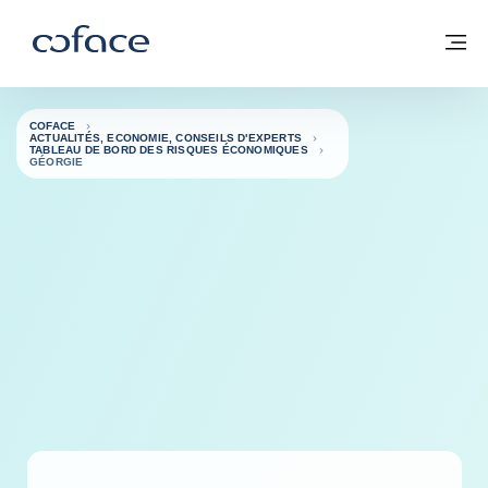
Voir le contenu
Coface, for Trade - Page d'accueil Groupe Coface
Retour à la page d'accueil
M
COFACE
ACTUALITÉS, ECONOMIE, CONSEILS D'EXPERTS
TABLEAU DE BORD DES RISQUES ÉCONOMIQUES
GÉORGIE