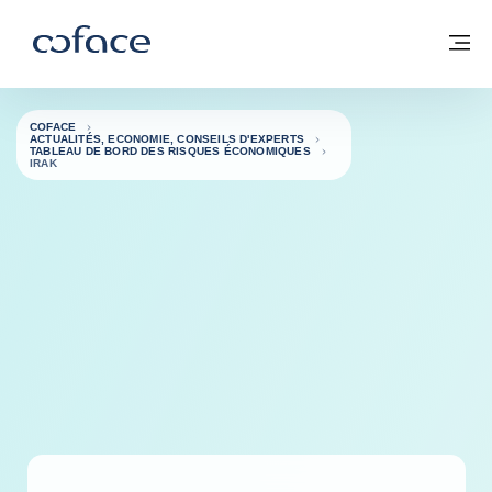
Voir le contenu
Coface, for Trade - Page d'accueil Groupe Coface
Retour à la page d'accueil
M
COFACE
ACTUALITÉS, ECONOMIE, CONSEILS D'EXPERTS
TABLEAU DE BORD DES RISQUES ÉCONOMIQUES
IRAK