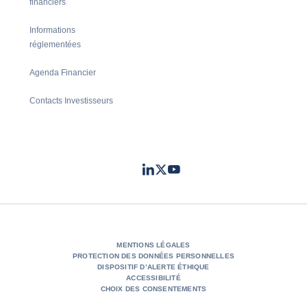
financiers
Informations
réglementées
Agenda Financier
Contacts Investisseurs
LinkedIn
Twitter
Youtube
- Coface
- Coface
- Coface
MENTIONS LÉGALES
PROTECTION DES DONNÉES PERSONNELLES
DISPOSITIF D’ALERTE ÉTHIQUE
ACCESSIBILITÉ
CHOIX DES CONSENTEMENTS