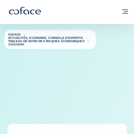
Voir le contenu
Coface, for Trade - Page d'accueil Groupe Coface
Retour à la page d'accueil
M
COFACE
ACTUALITÉS, ECONOMIE, CONSEILS D'EXPERTS
TABLEAU DE BORD DES RISQUES ÉCONOMIQUES
ZIMBABWE