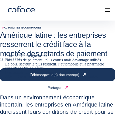
Voir le contenu
Coface, for Trade - Page d'accueil Groupe Coface
Retour à la page d'accueil
M
#
ACTUALITÉS ÉCONOMIQUES
Amérique latine : les entreprises
resserrent le crédit face à la
montée des retards de paiement
Principaux enseignements
Des délais de paiement : plus courts mais davantage utilisés
16 / 06 / 2026
Le bois, secteur le plus restrictif, l’automobile et la pharmacie
accordent plus de délais
Des retards plus fréquents, mais plus courts
Télécharger le(s) document(s)
2026 : Des entreprises confiantes mais toujours vigilantes
Partager
Dans un environnement économique
incertain, les entreprises en Amérique latine
durcissent leurs conditions de crédit pour se