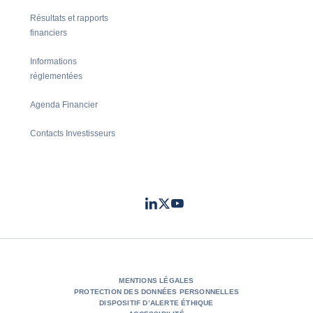
Résultats et rapports
financiers
Informations
réglementées
Agenda Financier
Contacts Investisseurs
LinkedIn
Twitter
Youtube
- Coface
- Coface
- Coface
MENTIONS LÉGALES
PROTECTION DES DONNÉES PERSONNELLES
DISPOSITIF D’ALERTE ÉTHIQUE