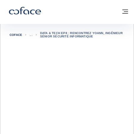
Voir le contenu
Coface, for Trade - Page d'accueil Groupe Coface
Retour à la page d'accueil
M
DATA & TECH EP8 : RENCONTREZ YOANN, INGÉNIEUR
COFACE
SÉNIOR SÉCURITÉ INFORMATIQUE