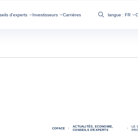
seils d'experts
Investisseurs
Carrières
langue :
FR
C
Recherche
ACTUALITÉS, ECONOMIE,
LE 
COFACE
CONSEILS D'EXPERTS
PRI