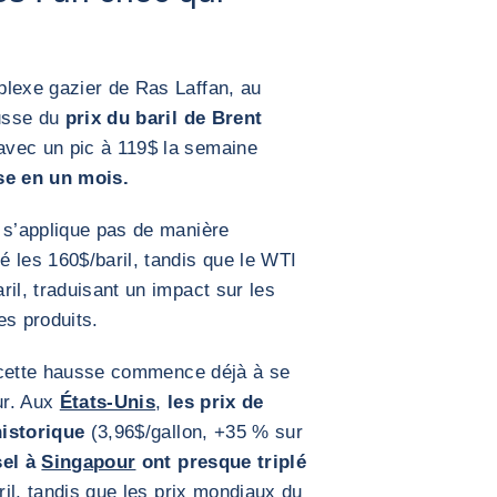
plexe gazier de Ras Laffan, au
usse du
prix du baril de Brent
avec un pic à 119$ la semaine
se en un mois.
 s’applique pas de manière
 les 160$/baril, tandis que le WTI
il, traduisant un impact sur les
les produits.
e, cette hausse commence déjà à se
ur. Aux
États‑Unis
,
les prix de
historique
(3,96$/gallon, +35 % sur
sel à
Singapour
ont presque triplé
aril, tandis que les prix mondiaux du