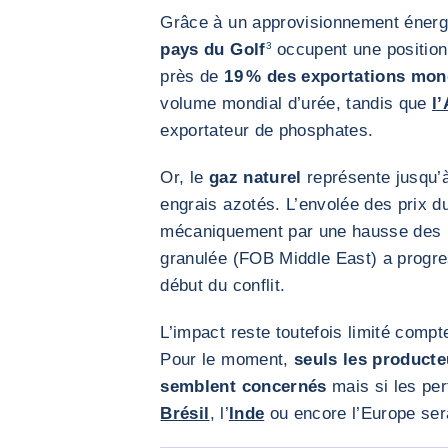
Grâce à un approvisionnement énerg
pays du Golf
3
occupent une position
près de
19 % des exportations mon
volume mondial d’urée, tandis que
l
exportateur de phosphates.
Or, le
gaz naturel
représente jusqu’
engrais azotés. L’envolée des prix d
mécaniquement par une hausse des pr
granulée (FOB Middle East) a progre
début du conflit.
L’impact reste toutefois limité compt
Pour le moment,
seuls les producte
semblent concernés
mais si les per
Brésil
, l’
Inde
ou encore l’Europe ser