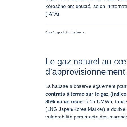
kérosène ont doublé, selon l’Internat
(IATA).
Data for graph in .xlsx format
Le gaz naturel au cœ
d’approvisionnement
La hausse s’observe également pour 
contrats à terme sur le gaz (indic
85% en un mois
, à 55 €/MWh, tandis
(LNG Japan/Korea Marker) a doublé s
vulnérabilité persistante des marché