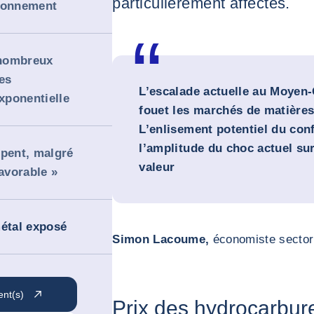
particulièrement affectés.
sionnement
 nombreux
es
L’escalade actuelle au Moyen-
xponentielle
fouet les marchés de matières
L’enlisement potentiel du conf
l’amplitude du choc actuel sur
mpent, malgré
valeur
favorable »
métal exposé
Simon Lacoume,
économiste sector
ent(s)
Prix des hydrocarbure