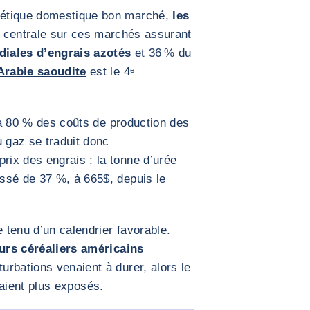
étique domestique bon marché,
les
 centrale sur ces marchés assurant
diales d’engrais azotés
et 36 % du
’Arabie saoudite
est le 4ᵉ
à 80 % des coûts de production des
u gaz se traduit donc
ix des engrais : la tonne d’urée
ssé de 37 %, à 665$, depuis le
e tenu d’un calendrier favorable.
urs céréaliers américains
turbations venaient à durer, alors le
aient plus exposés.
AGRANDIR L'IMAGE