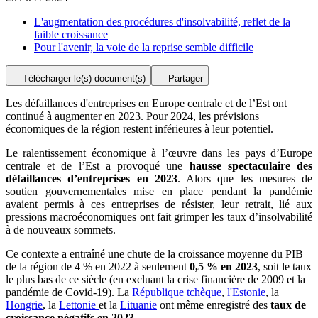
L'augmentation des procédures d'insolvabilité, reflet de la
faible croissance
Pour l'avenir, la voie de la reprise semble difficile
Télécharger le(s) document(s)
Partager
Les défaillances d'entreprises en Europe centrale et de l’Est ont
continué à augmenter en 2023. Pour 2024, les prévisions
économiques de la région restent inférieures à leur potentiel.
Le ralentissement économique à l’œuvre dans les pays d’Europe
centrale et de l’Est a provoqué une
hausse spectaculaire des
défaillances d’entreprises en 2023
. Alors que les mesures de
soutien gouvernementales mise en place pendant la pandémie
avaient permis à ces entreprises de résister, leur retrait, lié aux
pressions macroéconomiques ont fait grimper les taux d’insolvabilité
à de nouveaux sommets.
Ce contexte a entraîné une chute de la croissance moyenne du PIB
de la région de 4 % en 2022 à seulement
0,5 % en 2023
, soit le taux
le plus bas de ce siècle (en excluant la crise financière de 2009 et la
pandémie de Covid-19). La
République tchèque
,
l'Estonie
, la
Hongrie
, la
Lettonie
et la
Lituanie
ont même enregistré des
taux de
croissance négatifs en 2023
.