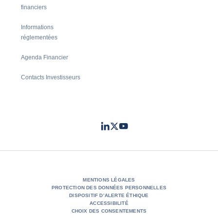
financiers
Informations
réglementées
Agenda Financier
Contacts Investisseurs
LinkedIn
Twitter
Youtube
- Coface
- Coface
- Coface
MENTIONS LÉGALES
PROTECTION DES DONNÉES PERSONNELLES
DISPOSITIF D’ALERTE ÉTHIQUE
ACCESSIBILITÉ
CHOIX DES CONSENTEMENTS