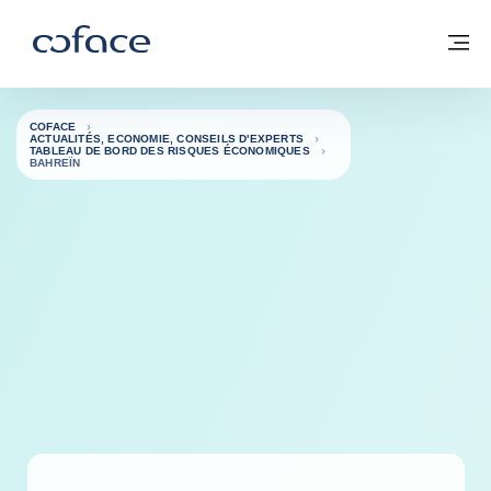
Voir le contenu
Coface, for Trade - Page d'accueil Groupe Coface
Retour à la page d'accueil
M
COFACE
ACTUALITÉS, ECONOMIE, CONSEILS D'EXPERTS
TABLEAU DE BORD DES RISQUES ÉCONOMIQUES
BAHREÏN