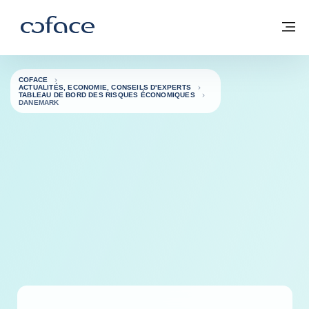
Voir le contenu
Coface, for Trade - Page d'accueil Groupe Coface
Retour à la page d'accueil
M
COFACE
ACTUALITÉS, ECONOMIE, CONSEILS D'EXPERTS
TABLEAU DE BORD DES RISQUES ÉCONOMIQUES
DANEMARK