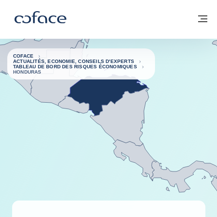
Voir le contenu
Coface, for Trade - Page d'accueil Groupe Coface
Retour à la page d'accueil
M
COFACE
ACTUALITÉS, ECONOMIE, CONSEILS D'EXPERTS
TABLEAU DE BORD DES RISQUES ÉCONOMIQUES
HONDURAS