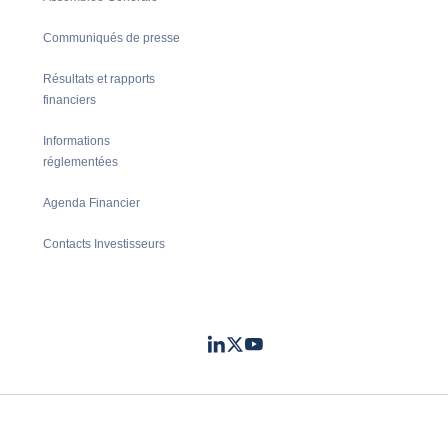
Communiqués de presse
Résultats et rapports
financiers
Informations
réglementées
Agenda Financier
Contacts Investisseurs
LinkedIn
Twitter
Youtube
- Coface
- Coface
- Coface