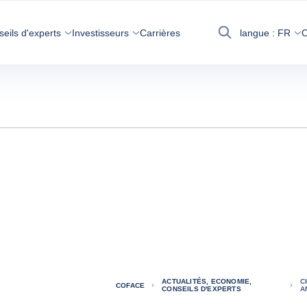
seils d'experts
Investisseurs
Carrières
langue :
FR
C
Recherche
ACTUALITÉS, ECONOMIE,
C
COFACE
CONSEILS D'EXPERTS
A