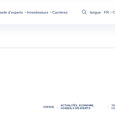
seils d'experts
Investisseurs
Carrières
langue :
FR
C
Recherche
ACTUALITÉS, ECONOMIE,
TA
COFACE
CONSEILS D'EXPERTS
CO