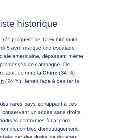
iste historique
ts "réciproques" de 10 % minimum,
edi 5 avril marque une escalade
rciale américaine, dépassant même
es promesses de campagne. De
rciaux, comme la
Chine
(34 %),
on
(24 %), feront face à des tarifs
.
 des rares pays échappant à ces
», conservant un accès sans droits
andises conformes à l'accord
non disponibles domestiquement,
à visés par des droits de douanes