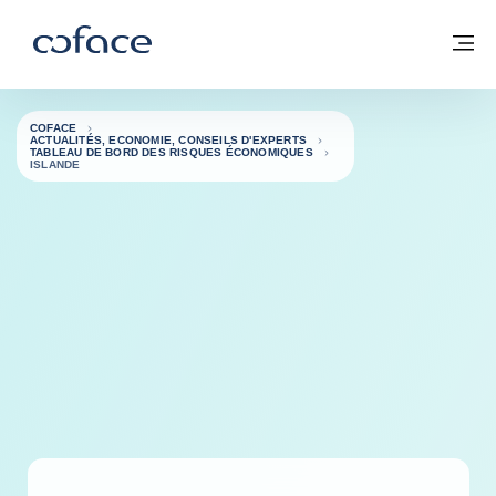
Voir le contenu
Coface, for Trade - Page d'accueil Groupe Coface
Retour à la page d'accueil
M
COFACE
ACTUALITÉS, ECONOMIE, CONSEILS D'EXPERTS
TABLEAU DE BORD DES RISQUES ÉCONOMIQUES
ISLANDE