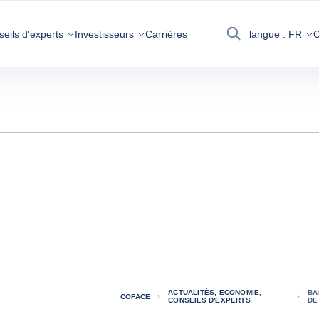
seils d'experts
Investisseurs
Carrières
langue :
FR
C
Recherche
ACTUALITÉS, ECONOMIE,
BA
COFACE
CONSEILS D'EXPERTS
DE