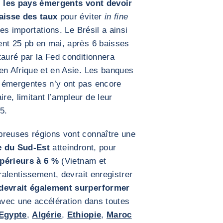
,
les pays émergents vont devoir
baisse des taux
pour éviter
in fine
des importations. Le Brésil a ainsi
ent 25 pb en mai, après 6 baisses
tauré par la Fed conditionnera
en Afrique et en Asie. Les banques
 émergentes n’y ont pas encore
e, limitant l’ampleur de leur
5.
breuses régions vont connaître une
e du Sud-Est
atteindront, pour
périeurs à 6 %
(Vietnam et
 ralentissement, devrait enregistrer
 devrait également surperformer
vec une accélération dans toutes
Egypte
,
Algérie
,
Ethiopie
,
Maroc